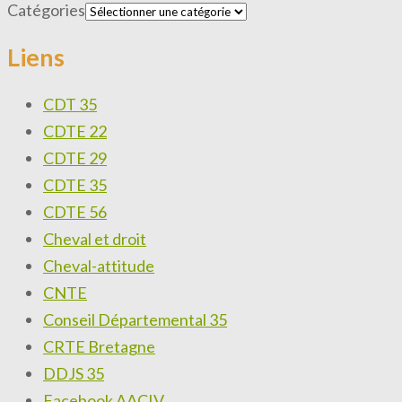
Catégories
Liens
CDT 35
CDTE 22
CDTE 29
CDTE 35
CDTE 56
Cheval et droit
Cheval-attitude
CNTE
Conseil Départemental 35
CRTE Bretagne
DDJS 35
Facebook AACIV