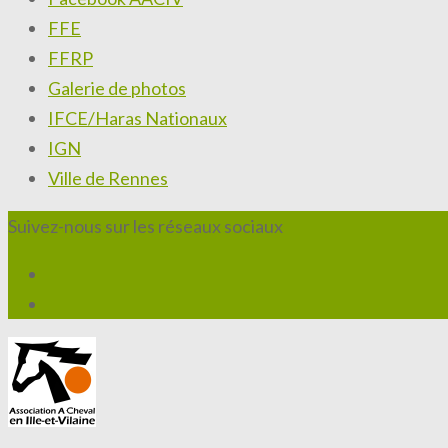
FFE
FFRP
Galerie de photos
IFCE/Haras Nationaux
IGN
Ville de Rennes
Suivez-nous sur les réseaux sociaux