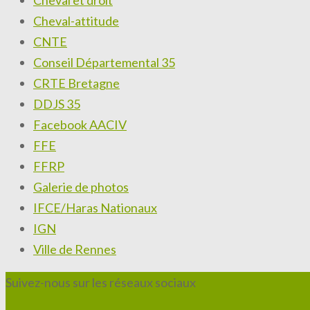
Cheval et droit
Cheval-attitude
CNTE
Conseil Départemental 35
CRTE Bretagne
DDJS 35
Facebook AACIV
FFE
FFRP
Galerie de photos
IFCE/Haras Nationaux
IGN
Ville de Rennes
Suivez-nous sur les réseaux sociaux