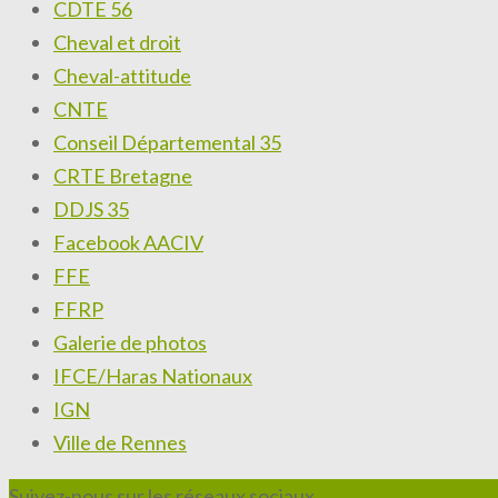
CDTE 56
Cheval et droit
Cheval-attitude
CNTE
Conseil Départemental 35
CRTE Bretagne
DDJS 35
Facebook AACIV
FFE
FFRP
Galerie de photos
IFCE/Haras Nationaux
IGN
Ville de Rennes
Suivez-nous sur les réseaux sociaux