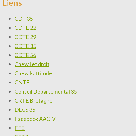
Liens
CDT 35
CDTE 22
CDTE 29
CDTE 35
CDTE 56
Cheval et droit
Cheval-attitude
CNTE
Conseil Départemental 35
CRTE Bretagne
DDJS 35
Facebook AACIV
FFE