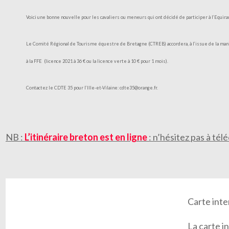
Voici une bonne nouvelle pour les cavaliers ou meneurs qui ont décidé de participer à l’Equira
Le Comité Régional de Tourisme équestre de Bretagne (CTREB) accordera, à l’issue de la man
à la FFE
(licence 2021 à 36 € ou la licence verte à 10 € pour 1 mois).
Contactez le CDTE 35 pour l’Ille-et-Vilaine: cdte35@orange.fr.
NB :
L’itinéraire breton est en ligne
: n’hésitez pas à tél
Carte inte
La carte i