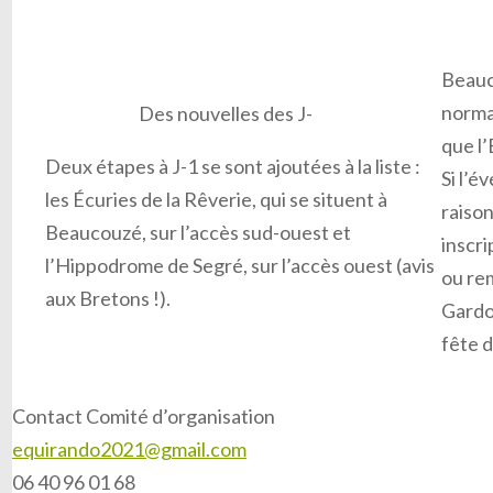
Beauco
norma
Des nouvelles des J-
que l
Deux étapes à J-1 se sont ajoutées à la liste :
Si l’
les Écuries de la Rêverie, qui se situent à
raison
Beaucouzé, sur l’accès sud-ouest et
inscr
l’Hippodrome de Segré, sur l’accès ouest (avis
ou re
aux Bretons !).
Gardon
fête d
Contact Comité d’organisation
equirando2021@gmail.com
06 40 96 01 68