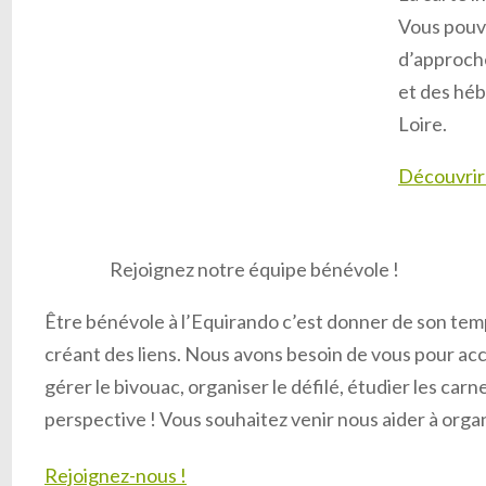
Vous pouve
d’approche,
et des hé
Loire.
Découvrir 
Rejoignez notre équipe bénévole !
Être bénévole à l’Equirando c’est donner de son tem
créant des liens. Nous avons besoin de vous pour accu
gérer le bivouac, organiser le défilé, étudier les car
perspective ! Vous souhaitez venir nous aider à org
Rejoignez-nous !